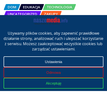
DOM
EDUKACJA
TECHNOLOGIA
UNCATEGORIZED
ZAKUPY
OSCAL Pad 200 alternatywą dla
laptopa. Nowy model trafił do
sprzedaży w Polsce
cze 27, 2026
Copyright © 2024 | Powered by
WordPress
|
NaszeMedia.info
realizacja
X-MediaGroup