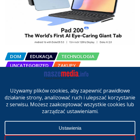
DOM
EDUKACJA
TECHNOLOGIA
UNCATEGORIZED
ZAKUPY
OSCAL Pad 200 alternatywą dla
laptopa. Nowy model trafił do
sprzedaży w Polsce
cze 27, 2026