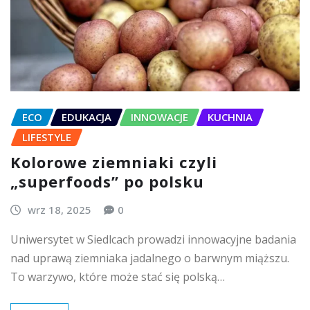
ECO
EDUKACJA
INNOWACJE
KUCHNIA
LIFESTYLE
Kolorowe ziemniaki czyli
„superfoods” po polsku
wrz 18, 2025
0
Uniwersytet w Siedlcach prowadzi innowacyjne badania
nad uprawą ziemniaka jadalnego o barwnym miąższu.
To warzywo, które może stać się polską…