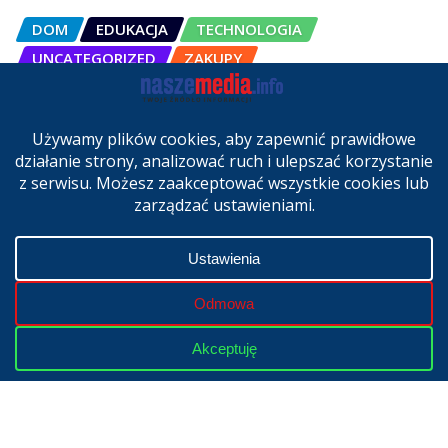
DOM
EDUKACJA
TECHNOLOGIA
UNCATEGORIZED
ZAKUPY
OSCAL Pad 200 alternatywą dla
laptopa. Nowy model trafił do
sprzedaży w Polsce
cze 27, 2026
Copyright © 2024 | Powered by
WordPress
|
NaszeMedia.info
realizacja
X-MediaGroup