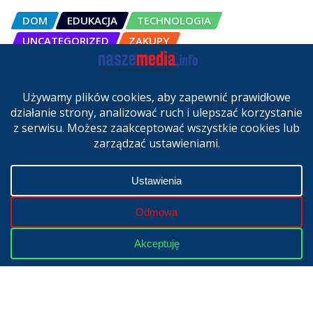
DOM
EDUKACJA
TECHNOLOGIA
UNCATEGORIZED
ZAKUPY
OSCAL Pad 200 alternatywą dla
laptopa. Nowy model trafił do
sprzedaży w Polsce
cze 27, 2026
Copyright © 2024 | Powered by
WordPress
|
NaszeMedia.info
realizacja
X-MediaGroup