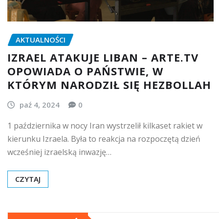
AKTUALNOŚCI
IZRAEL ATAKUJE LIBAN – ARTE.TV
OPOWIADA O PAŃSTWIE, W
KTÓRYM NARODZIŁ SIĘ HEZBOLLAH
paź 4, 2024
0
1 października w nocy Iran wystrzelił kilkaset rakiet w
kierunku Izraela. Była to reakcja na rozpoczętą dzień
wcześniej izraelską inwazję…
CZYTAJ