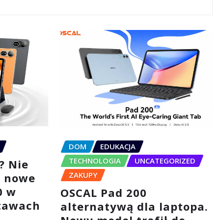
DOM
EDUKACJA
TECHNOLOGIA
UNCATEGORIZED
? Nie
ZAKUPY
– nowe
0 w
OSCAL Pad 200
tawach
alternatywą dla laptopa.