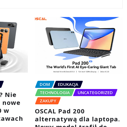
DOM
EDUKACJA
TECHNOLOGIA
UNCATEGORIZED
? Nie
ZAKUPY
– nowe
0 w
OSCAL Pad 200
tawach
alternatywą dla laptopa.
Nowy model trafił do