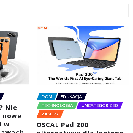
DOM
EDUKACJA
TECHNOLOGIA
UNCATEGORIZED
? Nie
ZAKUPY
– nowe
0 w
OSCAL Pad 200
tawach
alternatywą dla laptopa.