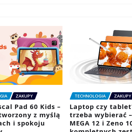
GIA
ZAKUPY
TECHNOLOGIA
ZAKUPY
cal Pad 60 Kids –
Laptop czy tablet
stworzony z myślą
trzeba wybierać 
ach i spokoju
MEGA 12 i Zeno 1
w
kompletnych zes