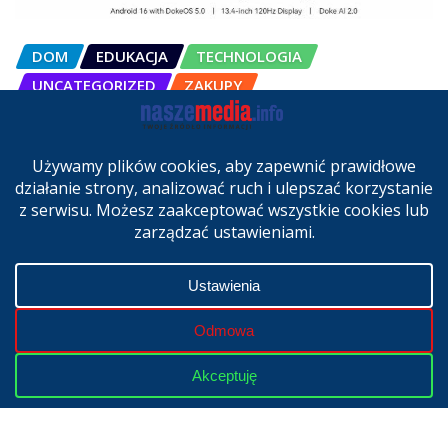
DOM
EDUKACJA
TECHNOLOGIA
UNCATEGORIZED
ZAKUPY
OSCAL Pad 200 alternatywą dla
laptopa. Nowy model trafił do
sprzedaży w Polsce
cze 27, 2026
Copyright © 2024 | Powered by
WordPress
|