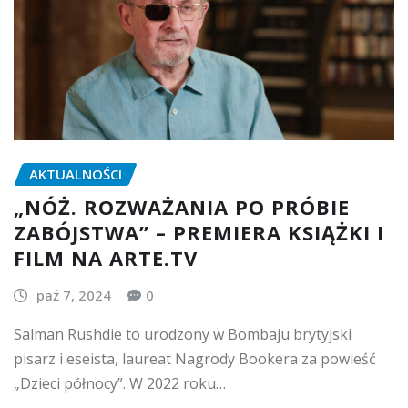
AKTUALNOŚCI
„NÓŻ. ROZWAŻANIA PO PRÓBIE
ZABÓJSTWA” – PREMIERA KSIĄŻKI I
FILM NA ARTE.TV
paź 7, 2024
0
Salman Rushdie to urodzony w Bombaju brytyjski
pisarz i eseista, laureat Nagrody Bookera za powieść
„Dzieci północy”. W 2022 roku…