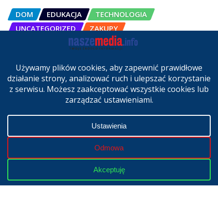
DOM
EDUKACJA
TECHNOLOGIA
UNCATEGORIZED
ZAKUPY
OSCAL Pad 200 alternatywą dla
laptopa. Nowy model trafił do
sprzedaży w Polsce
cze 27, 2026
Copyright © 2024 | Powered by
WordPress
|
NaszeMedia.info
realizacja
X-MediaGroup