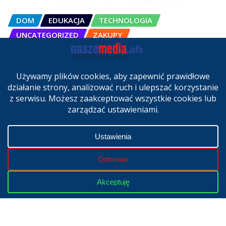
DOM
EDUKACJA
TECHNOLOGIA
UNCATEGORIZED
ZAKUPY
OSCAL Pad 200 alternatywą dla
laptopa. Nowy model trafił do
sprzedaży w Polsce
cze 27, 2026
Copyright © 2024 | Powered by
WordPress
|
NaszeMedia.info
realizacja
X-MediaGroup