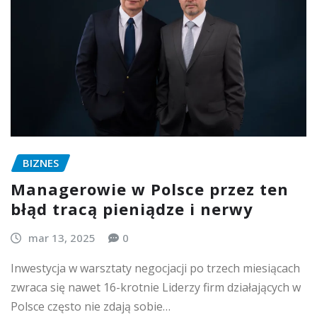
BIZNES
Managerowie w Polsce przez ten
błąd tracą pieniądze i nerwy
mar 13, 2025
0
Inwestycja w warsztaty negocjacji po trzech miesiącach
zwraca się nawet 16-krotnie Liderzy firm działających w
Polsce często nie zdają sobie…