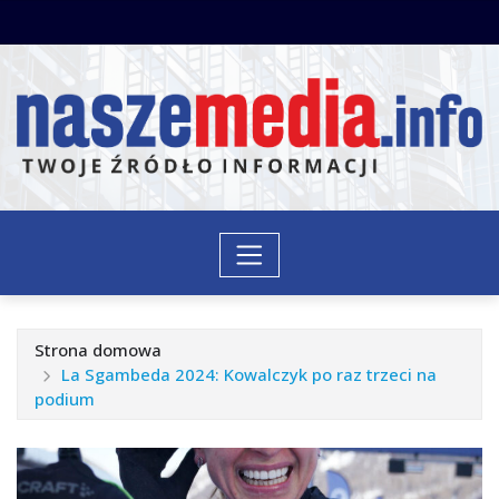
Przejdź
do
treści
Strona domowa
La Sgambeda 2024: Kowalczyk po raz trzeci na
podium