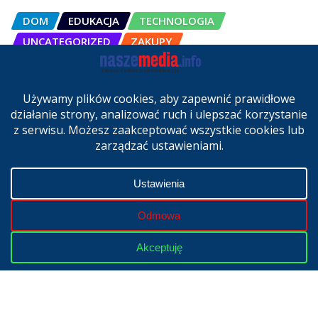
DOM
EDUKACJA
TECHNOLOGIA
UNCATEGORIZED
ZAKUPY
OSCAL Pad 200 alternatywą dla
laptopa. Nowy model trafił do
sprzedaży w Polsce
cze 27, 2026
Copyright © 2024 | Powered by
WordPress
|
NaszeMedia.info
realizacja
X-MediaGroup