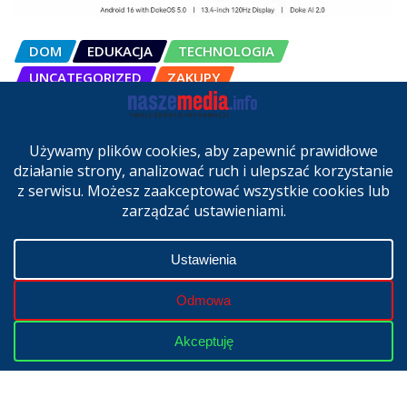
DOM
EDUKACJA
TECHNOLOGIA
UNCATEGORIZED
ZAKUPY
OSCAL Pad 200 alternatywą dla
laptopa. Nowy model trafił do
sprzedaży w Polsce
cze 27, 2026
Copyright © 2024 | Powered by
WordPress
|